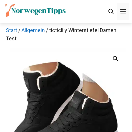
Zum
M
Inhalt
springen
Start
/
Allgemein
/ ticticlily Winterstiefel Damen
Test